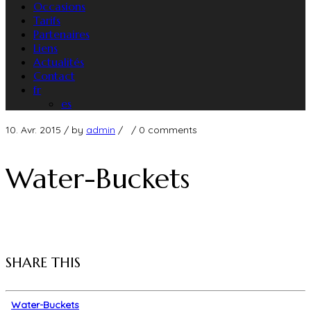
Occasions
Tarifs
Partenaires
Liens
Actualités
Contact
fr
es
10. Avr. 2015
/ by
admin
/
/
0 comments
Water-Buckets
SHARE THIS
Water-Buckets