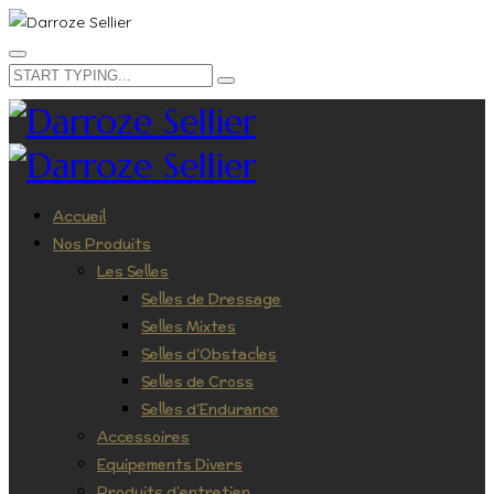
Accueil
Nos Produits
Les Selles
Selles de Dressage
Selles Mixtes
Selles d’Obstacles
Selles de Cross
Selles d’Endurance
Accessoires
Equipements Divers
Produits d’entretien