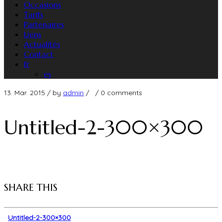
Occasions
Tarifs
Partenaires
Liens
Actualités
Contact
fr
es
13. Mar. 2015
/ by
admin
/
/
0 comments
Untitled-2-300×300
SHARE THIS
Untitled-2-300×300