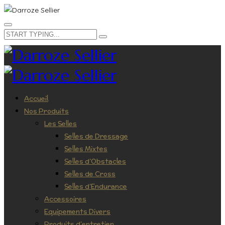
Accueil
Nos Produits
Les Selles
Selles de Dressage
Selles Mixtes
Selles d’Obstacles
Selles de Cross
Selles d’Endurance
Accessoires
Equipements Divers
Produits d’entretien