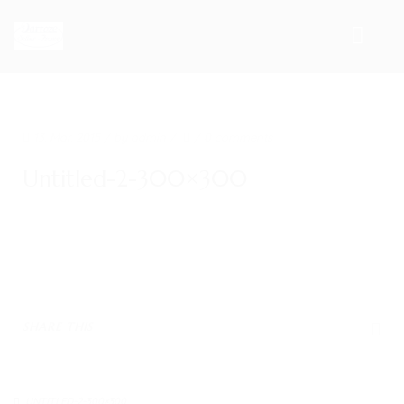
ACCUEIL
13. Mar. 2015
/ by
admin
/
/
0 comments
NOS PRODUITS
Untitled-2-300×300
LES SELLES
SELLES DE DRESSAGE
SELLES MIXTES
SELLES D’OBSTACLES
SHARE THIS
SELLES DE CROSS
SELLES D’ENDURANCE
UNTITLED-2-300×300