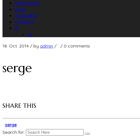
Partenaires
Liens
Actualités
Contact
fr
es
18. Oct. 2014
/ by
admin
/
/
0 comments
serge
SHARE THIS
serge
Search for: