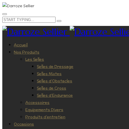
Accueil
Nos Produits
Les Selles
Selles de Dressage
Selles Mixtes
Selles d’Obstacles
Selles de Cross
Selles d’Endurance
Accessoires
Equipements Divers
Produits d’entretien
Occasions