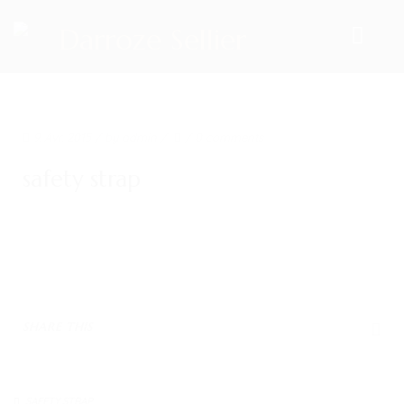
ACCUEIL
9. Avr. 2015
/ by
admin
/
/
0 comments
NOS PRODUITS
safety strap
LES SELLES
SELLES DE DRESSAGE
SELLES MIXTES
SELLES D’OBSTACLES
SHARE THIS
SELLES DE CROSS
SELLES D’ENDURANCE
SAFETY STRAP