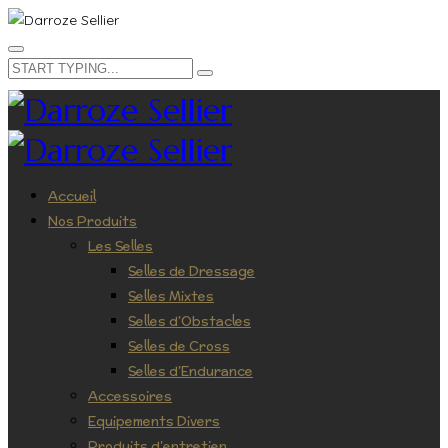
Accueil
Nos Produits
Les Selles
Selles de Dressage
Selles Mixtes
Selles d’Obstacles
Selles de Cross
Selles d’Endurance
Accessoires
Equipements Divers
Produits d’entretien