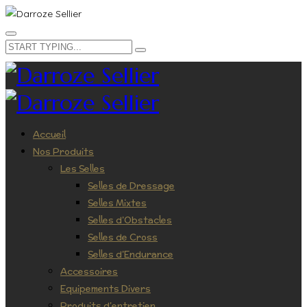
Accueil
Nos Produits
Les Selles
Selles de Dressage
Selles Mixtes
Selles d’Obstacles
Selles de Cross
Selles d’Endurance
Accessoires
Equipements Divers
Produits d’entretien