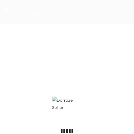
ACCUEIL
NOS PRODUITS
LES SELLES
SELLES DE DRESSAGE
SELLES MIXTES
SELLES D’OBSTACLES
SELLES DE CROSS
© 2026 Darroze Sellier | Tous Droits réservés | Reproduction
SELLES D’ENDURANCE
Interdite |
C.G.V
- Réalisation
Groupe Vas-y !