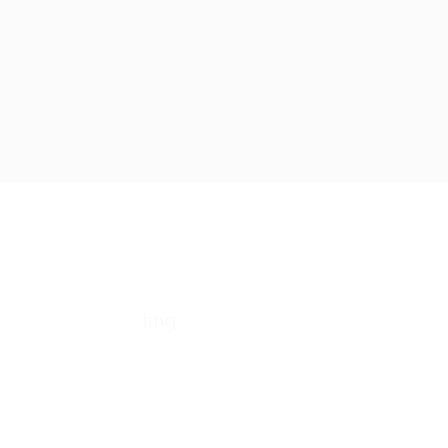
ACCUEIL
NOS PRODUITS
26. Sep. 2014
/ by
admin
/
/
0 comments
img