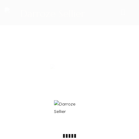
ACCUEIL
NOS PRODUITS
LES SELLES
SELLES DE DRESSAGE
© 2026 Darroze Sellier | Tous Droits réservés | Reproduction
Interdite |
C.G.V
- Réalisation
Groupe Vas-y !
SELLES MIXTES
SELLES D’OBSTACLES
SELLES DE CROSS
SELLES D’ENDURANCE