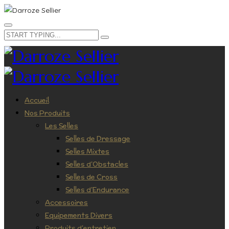
Accueil
Nos Produits
Les Selles
Selles de Dressage
Selles Mixtes
Selles d’Obstacles
Selles de Cross
Selles d’Endurance
Accessoires
Equipements Divers
Produits d’entretien