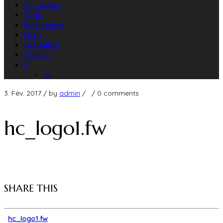
Occasions
Tarifs
Partenaires
Liens
Actualités
Contact
fr
es
3. Fév. 2017
/ by
admin
/
/
0 comments
hc_logo1.fw
SHARE THIS
hc_logo1.fw