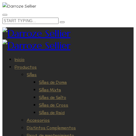
Inicio
Productos
Sillas
Sillas de Doma
Sillas Mixta
Sillas de Salto
Sillas de Cross
Sillas de Raid
Accesorios
Distintos Complementos
Prod. de mantenimiento