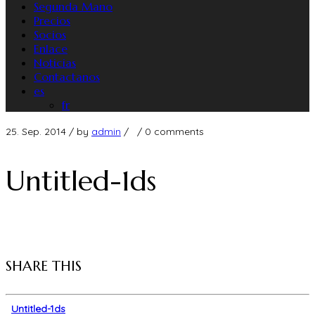
Segunda Mano
Precios
Socios
Enlace
Noticias
Contactanos
es
fr
25. Sep. 2014
/ by
admin
/
/
0 comments
Untitled-1ds
SHARE THIS
Untitled-1ds