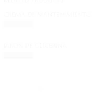
RELATED PRODUCTS
CREMA DE MANTENIMIENTO
READ MORE
JABON DE GLICERINA
READ MORE
© 2026 Darroze Sellier | Tous Droits réservés | Reproduction
Interdite |
C.G.V
- Réalisation
Groupe Vas-y !