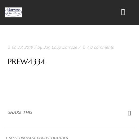
INICIO
18. Jul. 2018
/ by
Jan Loup Darroze
/
/
0 comments
PRODUCTOS
PREW4334
SILLAS
SILLAS DE DOMA
SILLAS MIXTA
SILLAS DE SALTO
SHARE THIS
SILLAS DE CROSS
SILLAS DE RAID
SELLE DRESSAGE DOUBLE QUARTIER