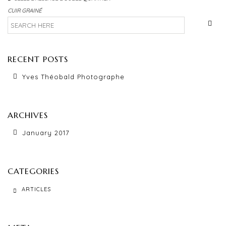
ACCESORIOS
CUIR GRAINÉ
DISTINTOS COMPLEMENTOS
PROD. DE MANTENIMIENTO
RECENT POSTS
SEGUNDA MANO
Yves Théobald Photographe
PRECIOS
SOCIOS
ARCHIVES
ENLACE
January 2017
NOTICIAS
CATEGORIES
CONTACTANOS
ARTICLES
ES