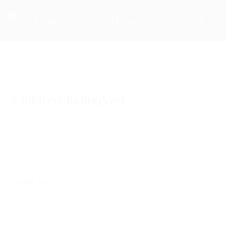
ACCUEIL
25. Août. 2015
/ by
admin
/
/
0 comments
NOS PRODUITS
Children-RidingVest
LES SELLES
SELLES DE DRESSAGE
SELLES MIXTES
SELLES D’OBSTACLES
SHARE THIS
SELLES DE CROSS
SELLES D’ENDURANCE
CHILDREN-RIDINGVEST