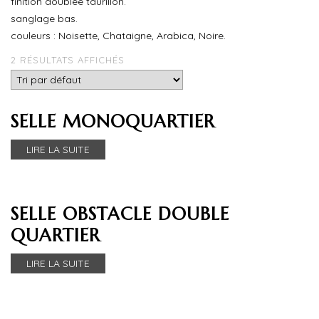
finition doublée taurillon.
ACCESSOIRES
sanglage bas.
couleurs : Noisette, Chataigne, Arabica, Noire.
EQUIPEMENTS DIVERS
2 RÉSULTATS AFFICHÉS
PRODUITS D’ENTRETIEN
OCCASIONS
SELLE MONOQUARTIER
TARIFS
LIRE LA SUITE
PARTENAIRES
LIENS
SELLE OBSTACLE DOUBLE
ACTUALITÉS
QUARTIER
CONTACT
LIRE LA SUITE
FR