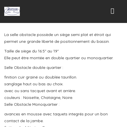
La selle obstacle possède un siège semi plat et étroit qui
ACCUEIL
permet une grande liberté de positionnement du bassin.
NOS PRODUITS
Taille de siège du 16.5″ au 19″
Elle peut être montée en double quartier ou monoquartier.
LES SELLES
Selle Obstacle double quartier :
SELLES DE DRESSAGE
finition cuir grainé ou doublée taurillon.
SELLES MIXTES
sanglage haut ou bas au choix.
avec ou sans tacquet avant et arrière.
SELLES D’OBSTACLES
couleurs : Noisette, Chataigne, Noire.
Selle Obstacle Monoquartier :
SELLES DE CROSS
avances en mousse avec taquets integrés pour un bon
SELLES D’ENDURANCE
contact de la jambe.