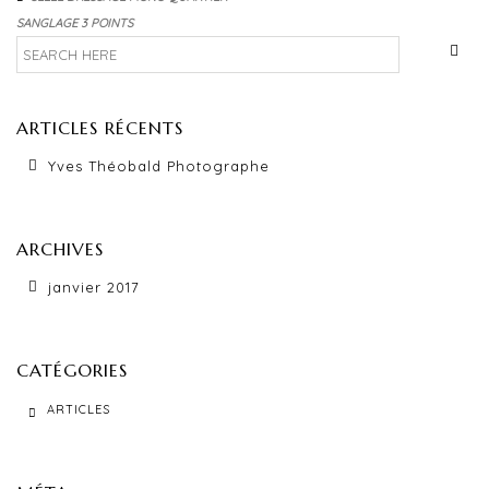
ACCESSOIRES
SANGLAGE 3 POINTS
EQUIPEMENTS DIVERS
PRODUITS D’ENTRETIEN
ARTICLES RÉCENTS
OCCASIONS
Yves Théobald Photographe
TARIFS
PARTENAIRES
ARCHIVES
LIENS
janvier 2017
ACTUALITÉS
CATÉGORIES
CONTACT
ARTICLES
FR