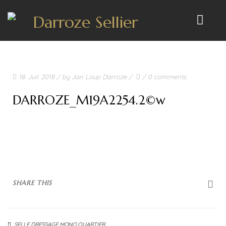
ACCUEIL
18. Juil. 2018
/ by
Jan Loup Darroze
/
/
0 comments
NOS PRODUITS
DARROZE_M19A2254.2©w
LES SELLES
SELLES DE DRESSAGE
SELLES MIXTES
SELLES D’OBSTACLES
SHARE THIS
SELLES DE CROSS
SELLES D’ENDURANCE
SELLE DRESSAGE MONO QUARTIER