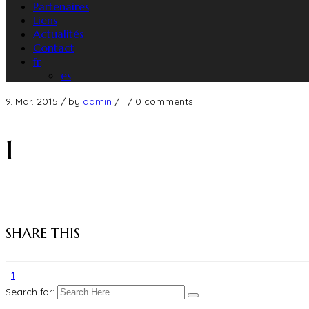
Partenaires
Liens
Actualités
Contact
fr
es
9. Mar. 2015
/ by
admin
/
/
0 comments
1
SHARE THIS
1
Search for: