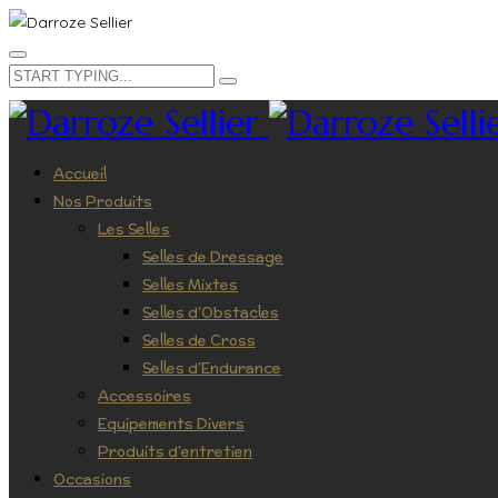
Accueil
Nos Produits
Les Selles
Selles de Dressage
Selles Mixtes
Selles d’Obstacles
Selles de Cross
Selles d’Endurance
Accessoires
Equipements Divers
Produits d’entretien
Occasions